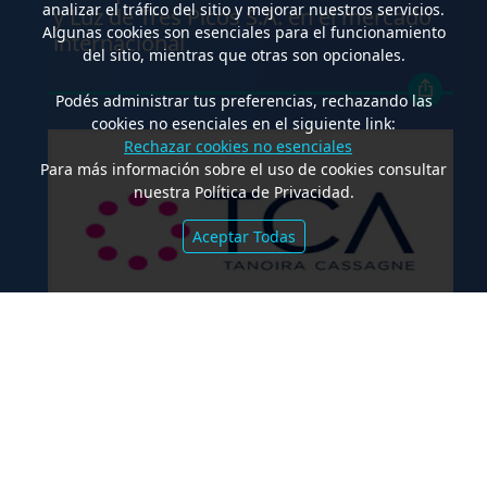
analizar el tráfico del sitio y mejorar nuestros servicios.
y Luz de Tres Picos S.A. en el mercado
Algunas cookies son esenciales para el funcionamiento
internacional
del sitio, mientras que otras son opcionales.
Podés administrar tus preferencias, rechazando las
cookies no esenciales en el siguiente link:
Rechazar cookies no esenciales
Para más información sobre el uso de cookies consultar
nuestra Política de Privacidad.
Aceptar Todas
.
TCA Tanoira Cassagne asesoró en la
emisión de las Obligaciones
Negociables Serie I de Yacopini Süd