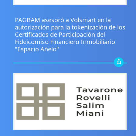
.
PAGBAM asesoró a Volsmart en la
autorización para la tokenización de los
Certificados de Participación del
Fideicomiso Financiero Inmobiliario
"Espacio Añelo"