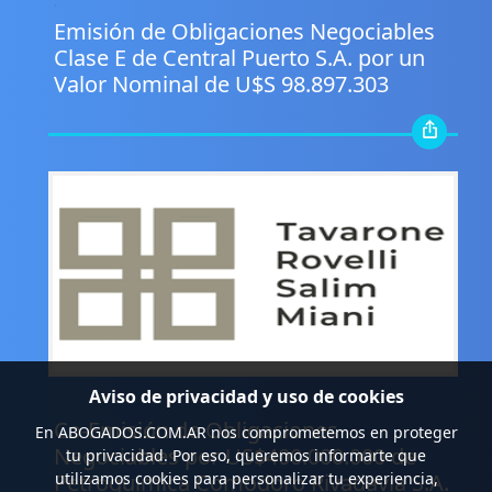
.
Emisión de Obligaciones Negociables
Clase E de Central Puerto S.A. por un
Valor Nominal de U$S 98.897.303
Aviso de privacidad y uso de cookies
.
Co-Emisión de Obligaciones
En
ABOGADOS.COM.AR
nos comprometemos en proteger
Negociables por US$400.000.000 de
tu privacidad. Por eso, queremos informarte que
Petroquímica Comodoro Rivadavia S.A.
utilizamos cookies para personalizar tu experiencia,