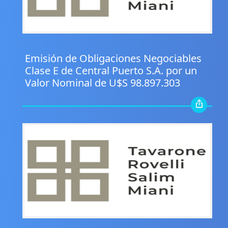
.
Emisión de Obligaciones Negociables
Clase E de Central Puerto S.A. por un
Valor Nominal de U$S 98.897.303