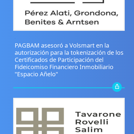
.
PAGBAM asesoró a Volsmart en la
autorización para la tokenización de los
Certificados de Participación del
Fideicomiso Financiero Inmobiliario
"Espacio Añelo"