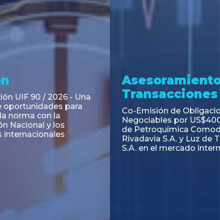
ramiento y
Asesoramiento
acciones
Transacciones
 Obligaciones
PAGBAM asesoró a Volsm
s Clase E de Central
autorización para la tok
. por un Valor Nominal
de los Certificados de Pa
897.303
del Fideicomiso Financie
Inmobiliario "Espacio Añ