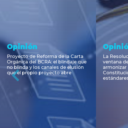
Noticia
Aseso
Trans
RESOLUCIÓN 271/2026 de la
SECRETARIA DE COORDINACIÓN
Emisión de
DE PRODUCCIÓN: Actualización y
Negociable
unificación de las advertencias
Puerto S.A
obligatorias en la publicidad de
Previous
de U$S 98.
juegos y apuestas en...