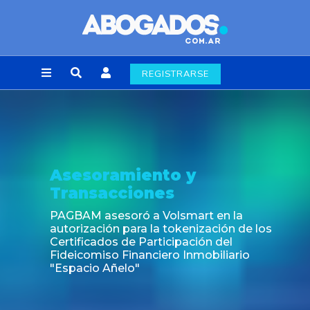
REGISTRARSE
amiento y
Noticia
cciones
Fin de la o
laborales 
esoró a Volsmart en la
n para la tokenización de los
s de Participación del
o Financiero Inmobiliario
ñelo"