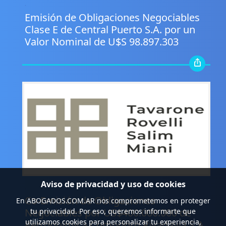
.
Emisión de Obligaciones Negociables
Clase E de Central Puerto S.A. por un
Valor Nominal de U$S 98.897.303
Aviso de privacidad y uso de cookies
.
Co-Emisión de Obligaciones
En
ABOGADOS.COM.AR
nos comprometemos en proteger
Negociables por US$400.000.000 de
tu privacidad. Por eso, queremos informarte que
utilizamos cookies para personalizar tu experiencia,
Petroquímica Comodoro Rivadavia S.A.