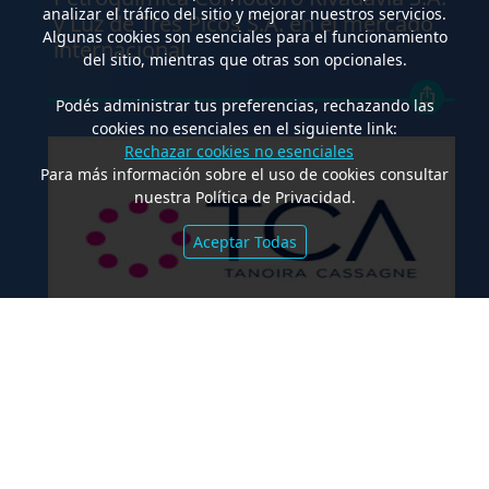
analizar el tráfico del sitio y mejorar nuestros servicios.
y Luz de Tres Picos S.A. en el mercado
Algunas cookies son esenciales para el funcionamiento
internacional
del sitio, mientras que otras son opcionales.
Podés administrar tus preferencias, rechazando las
cookies no esenciales en el siguiente link:
Rechazar cookies no esenciales
Para más información sobre el uso de cookies consultar
nuestra Política de Privacidad.
Aceptar Todas
.
TCA Tanoira Cassagne asesoró en la
emisión de las Obligaciones
Negociables Serie I de Yacopini Süd