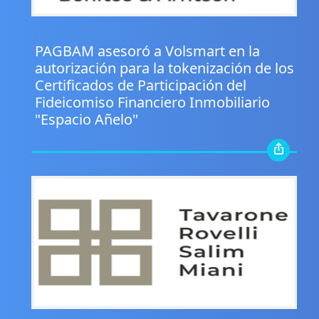
.
PAGBAM asesoró a Volsmart en la
autorización para la tokenización de los
Certificados de Participación del
Fideicomiso Financiero Inmobiliario
"Espacio Añelo"