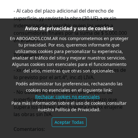
- Al cabo del plazo adicional del derecho de
superficie, yy revierte la obra (30 UF) a xx sin
indemnización a percibir, quien las vende a
Aviso de privacidad y uso de cookies
consumidores finales por la suma de $ 5.000.000
En
ABOGADOS.COM.AR
nos comprometemos en proteger
en el año 5.
tu privacidad. Por eso, queremos informarte que
utilizamos cookies para personalizar tu experiencia,
Tratamiento:
analizar el tráfico del sitio y mejorar nuestros servicios.
Algunas cookies son esenciales para el funcionamiento
- xx es empresa constructora en los términos de
del sitio, mientras que otras son opcionales.
lo previsto por el art.4°, inc.d) LIVA.
Podés administrar tus preferencias, rechazando las
cookies no esenciales en el siguiente link:
- No obstante, la concesión del derecho de
Rechazar cookies no esenciales
superficie (excluido de IVA) por un plazo que
Para más información sobre el uso de cookies consultar
supera los 3 (tres) años habilita que xx enajene
nuestra Política de Privacidad.
las obras sin IVA.
Aceptar Todas
Comentarios: