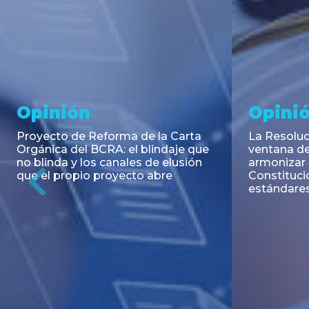
Noticia
Aseso
Trans
RESOLUCIÓN 271/2026 de la
SECRETARIA DE COORDINACIÓN
Emisión de
DE PRODUCCIÓN: Actualización y
Negociable
unificación de las advertencias
Puerto S.A
obligatorias en la publicidad de
Previous
de U$S 98.
juegos y apuestas en...