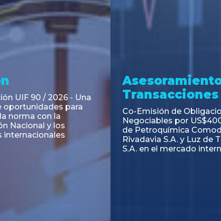
ramiento y
Asesoramiento
acciones
Transacciones
 Obligaciones
PAGBAM asesoró a Volsm
s Clase E de Central
autorización para la tok
. por un Valor Nominal
de los Certificados de Pa
897.303
del Fideicomiso Financie
Inmobiliario "Espacio Añ