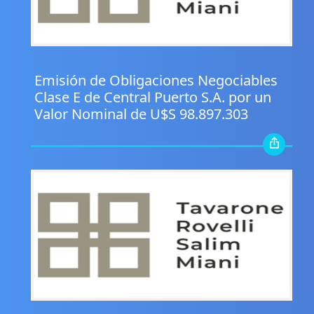
.
Emisión de Obligaciones Negociables
Clase E de Central Puerto S.A. por un
Valor Nominal de U$S 98.897.303