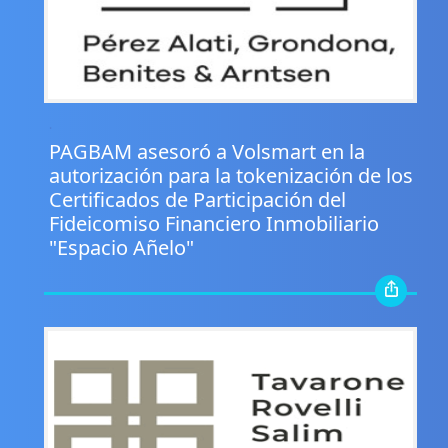
.
PAGBAM asesoró a Volsmart en la
autorización para la tokenización de los
Certificados de Participación del
Fideicomiso Financiero Inmobiliario
"Espacio Añelo"