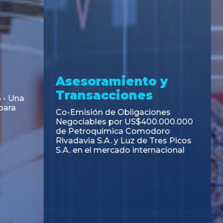
ramiento y
Asesoramiento
acciones
Transacciones
 Obligaciones
PAGBAM asesoró a Volsm
s Clase E de Central
autorización para la tok
. por un Valor Nominal
de los Certificados de Pa
897.303
del Fideicomiso Financie
Inmobiliario "Espacio Añ