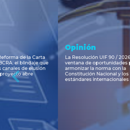
Noticia
Aseso
Trans
RESOLUCIÓN 271/2026 de la
SECRETARIA DE COORDINACIÓN
Emisión de
DE PRODUCCIÓN: Actualización y
Negociable
unificación de las advertencias
Puerto S.A
obligatorias en la publicidad de
Previous
de U$S 98.
juegos y apuestas en...