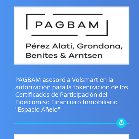
.
PAGBAM asesoró a Volsmart en la
autorización para la tokenización de los
Certificados de Participación del
Fideicomiso Financiero Inmobiliario
"Espacio Añelo"