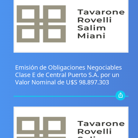
.
Emisión de Obligaciones Negociables
Clase E de Central Puerto S.A. por un
Valor Nominal de U$S 98.897.303