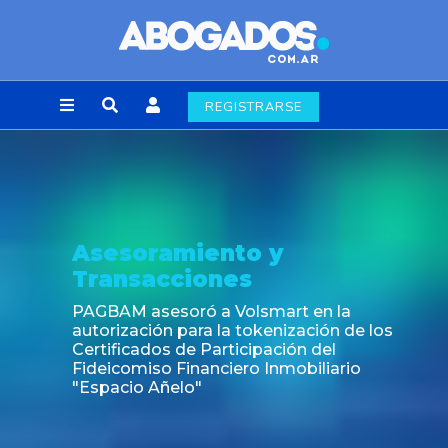
REGISTRARSE
amiento y
Noticia
cciones
Fin de la o
laborales 
esoró a Volsmart en la
n para la tokenización de los
s de Participación del
o Financiero Inmobiliario
ñelo"