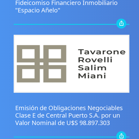
Fideicomiso Financiero Inmobiliario
"Espacio Añelo"
.
Emisión de Obligaciones Negociables
Clase E de Central Puerto S.A. por un
Valor Nominal de U$S 98.897.303