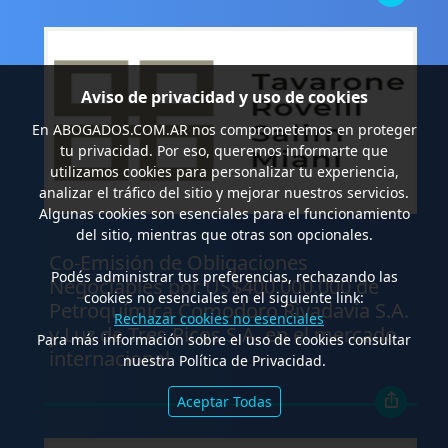
Aviso de privacidad y uso de cookies
En
ABOGADOS.COM.AR
nos comprometemos en proteger
tu privacidad. Por eso, queremos informarte que
utilizamos cookies para personalizar tu experiencia,
analizar el tráfico del sitio y mejorar nuestros servicios.
Algunas cookies son esenciales para el funcionamiento
del sitio, mientras que otras son opcionales.
.
Co-Emisión de Obligaciones
Podés administrar tus preferencias, rechazando las
Negociables por US$400.000.000 de
cookies no esenciales en el siguiente link:
Petroquímica Comodoro Rivadavia S.A.
Rechazar cookies no esenciales
y Luz de Tres Picos S.A. en el mercado
Para más información sobre el uso de cookies consultar
internacional
nuestra Política de Privacidad.
Aceptar Todas