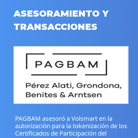
ASESORAMIENTO Y
TRANSACCIONES
.
PAGBAM asesoró a Volsmart en la
autorización para la tokenización de los
Certificados de Participación del