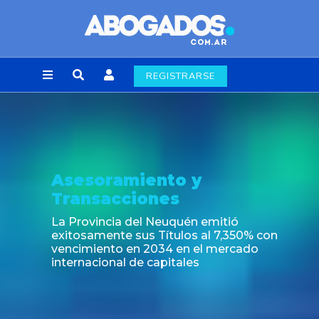
REGISTRARSE
o y
Noticia
s
Nuevas regulaciones d
alimenticia emergent
quén emitió
697/2026
ulos al 7,350% con
 en el mercado
tales