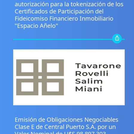
autorización para la tokenización de los
Certificados de Participación del
Fideicomiso Financiero Inmobiliario
"Espacio Añelo"
.
Emisión de Obligaciones Negociables
Clase E de Central Puerto S.A. por un
Valor Nominal de U$S 98.897.303