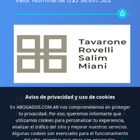
.
Aviso de privacidad y uso de cookies
Co-Emisión de Obligaciones
Negociables por US$400.000.000 de
En
ABOGADOS.COM.AR
nos comprometemos en proteger
Petroquímica Comodoro Rivadavia S.A.
tu privacidad. Por eso, queremos informarte que
y Luz de Tres Picos S.A. en el mercado
utilizamos cookies para personalizar tu experiencia,
analizar el tráfico del sitio y mejorar nuestros servicios.
internacional
Algunas cookies son esenciales para el funcionamiento
del sitio, mientras que otras son opcionales.