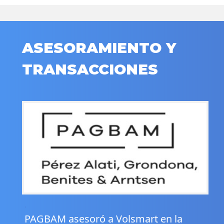
ASESORAMIENTO Y
TRANSACCIONES
.
PAGBAM asesoró a Volsmart en la