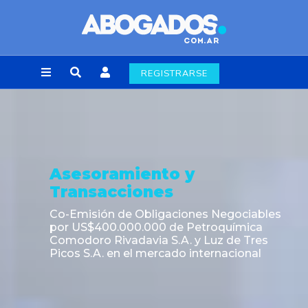
REGISTRARSE
Noticia
Cambios en el Código Alimentario
Argentino: simplifican trámites para la
importación de aditivos, coadyuvantes e
ingredientes alimentarios y unifican
autoridad de fiscali...