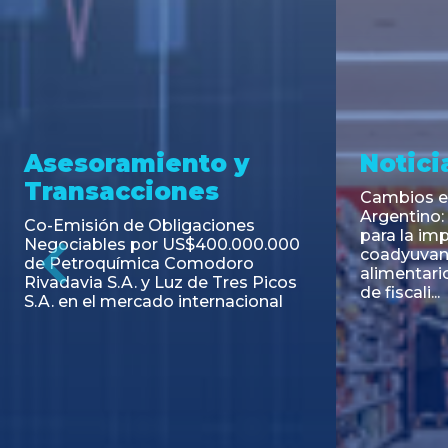
Asesoramiento y
Notici
Transacciones
Cambios en
Argentino: 
Co-Emisión de Obligaciones
para la imp
Negociables por US$400.000.000
coadyuvant
de Petroquímica Comodoro
alimentari
Previous
Rivadavia S.A. y Luz de Tres Picos
de fiscali...
S.A. en el mercado internacional