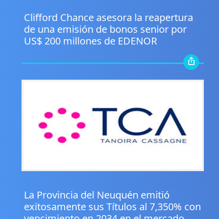
.
Clifford Chance asesora la reapertura
de una emisión de bonos senior por
US$ 200 millones de EDENOR
.
La Provincia del Neuquén emitió
exitosamente sus Títulos al 7,350% con
vencimiento en 2034 en el mercado