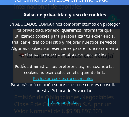
internacional de capitales
Aviso de privacidad y uso de cookies
En
ABOGADOS.COM.AR
nos comprometemos en proteger
tu privacidad. Por eso, queremos informarte que
utilizamos cookies para personalizar tu experiencia,
analizar el tráfico del sitio y mejorar nuestros servicios.
Algunas cookies son esenciales para el funcionamiento
del sitio, mientras que otras son opcionales.
Podés administrar tus preferencias, rechazando las
cookies no esenciales en el siguiente link:
Rechazar cookies no esenciales
Para más información sobre el uso de cookies consultar
.
nuestra Política de Privacidad.
Emisión de Obligaciones Negociables
Aceptar Todas
Clase E de Central Puerto S.A. por un
Valor Nominal de U$S 98.897.303