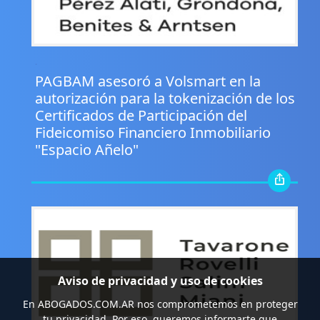
.
PAGBAM asesoró a Volsmart en la
autorización para la tokenización de los
Certificados de Participación del
Fideicomiso Financiero Inmobiliario
"Espacio Añelo"
Aviso de privacidad y uso de cookies
En
ABOGADOS.COM.AR
nos comprometemos en proteger
tu privacidad. Por eso, queremos informarte que