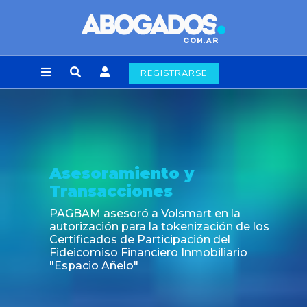
REGISTRARSE
 y
Noticia
Fin de la obligación de r
laborales en la Ciudad 
mart en la
enización de los
ación del
Inmobiliario