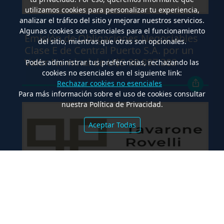
utilizamos cookies para personalizar tu experiencia,
analizar el tráfico del sitio y mejorar nuestros servicios.
.
Algunas cookies son esenciales para el funcionamiento
Emisión de Obligaciones Negociables
del sitio, mientras que otras son opcionales.
Clase E de Central Puerto S.A. por un
Valor Nominal de U$S 98.897.303
Podés administrar tus preferencias, rechazando las
cookies no esenciales en el siguiente link:
Rechazar cookies no esenciales
Para más información sobre el uso de cookies consultar
nuestra Política de Privacidad.
Aceptar Todas
.
Co-Emisión de Obligaciones