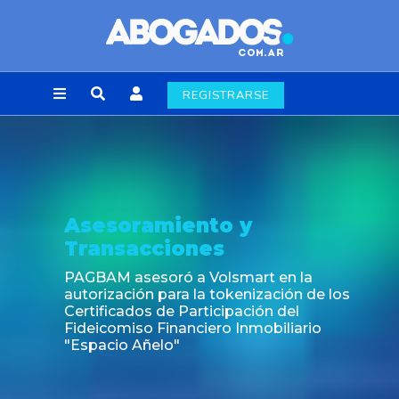
REGISTRARSE
Noticia
Fin de la obligación de rúbric
laborales en la Ciudad de Bu
en la
ción de los
 del
iliario