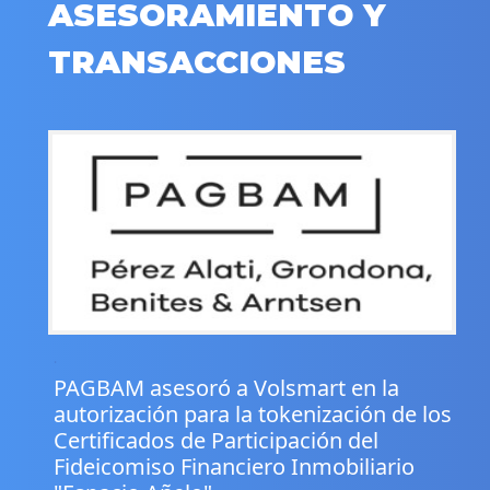
ASESORAMIENTO Y
TRANSACCIONES
.
PAGBAM asesoró a Volsmart en la
autorización para la tokenización de los
Certificados de Participación del
Fideicomiso Financiero Inmobiliario