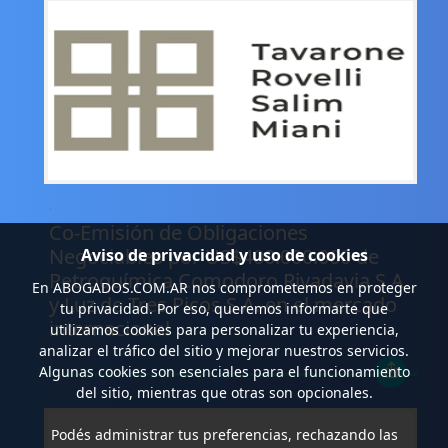
.
Co-Emisión de Obligaciones
Negociables por US$400.000.000 de
Aviso de privacidad y uso de cookies
Petroquímica Comodoro Rivadavia S.A.
En
ABOGADOS.COM.AR
nos comprometemos en proteger
y Luz de Tres Picos S.A. en el mercado
tu privacidad. Por eso, queremos informarte que
internacional
utilizamos cookies para personalizar tu experiencia,
analizar el tráfico del sitio y mejorar nuestros servicios.
Algunas cookies son esenciales para el funcionamiento
del sitio, mientras que otras son opcionales.
Podés administrar tus preferencias, rechazando las