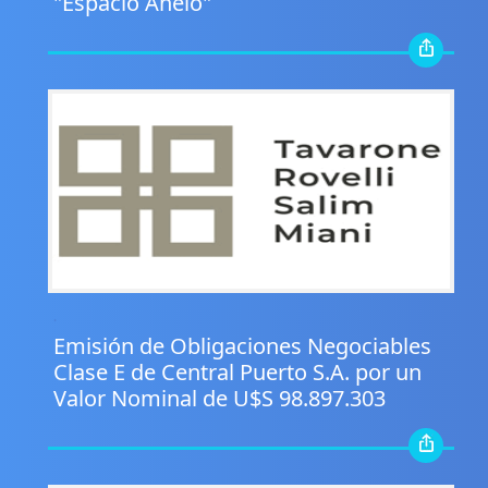
"Espacio Añelo"
.
Emisión de Obligaciones Negociables
Clase E de Central Puerto S.A. por un
Valor Nominal de U$S 98.897.303