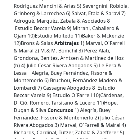
Rodríguez Mancini & Arias 5) Severgnini, Robiola,
Grinberg & Larrechea 6) Salvat, Etala & Saravi 7)
Adrogué, Marquéz, Zabala & Asociados 8
Estudio Beccar Varela 9) Mitrani, Caballero &
Ojam 10)Estudio Moltedo 11)Baker & Mckenzie
12)Brons & Salas
Arbitrajes
1) Marval, O´Farrell
& Mairal 2) M.& M. Bomchil 3) Pérez Alati,
Grondona, Benites, Arntsen & Martínez de Hoz
(h) 4) Julio Cesar Rivera Abogados 5) Le Pera &
Lessa Alegría, Buey Fernández, Fissore &
Montemerlo 6) Bruchou, Fernández Madero &
Lombardi 7) Cassagne Abogados 8 Estudio
Beccar Varela 9) Estudio O´Farrell 10)Cárdenas,
Di Ció, Romero, Tarsitano & Lucero 11)Hope,
Dugan & Silva
Concursos
1) Alegría, Buey
Fernández, Fissore & Montemerlo 2) Julio César
Rivera Abogados 3) Marval, O´Farrell & Mairal 4)
Richards, Cardinal, Tützer, Zabala & Zaefferer 5)