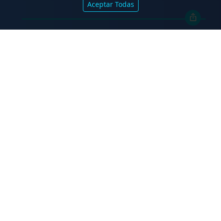
Aceptar Todas
.
Marval O’Farrell Mairal asesoró en la
emisión de valores fiduciarios
“Waynimóvil XIV”