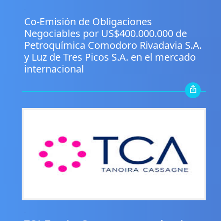
.
Co-Emisión de Obligaciones
Negociables por US$400.000.000 de
Petroquímica Comodoro Rivadavia S.A.
y Luz de Tres Picos S.A. en el mercado
internacional
.