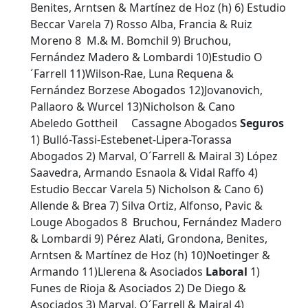
Benites, Arntsen & Martínez de Hoz (h) 6) Estudio
Beccar Varela 7) Rosso Alba, Francia & Ruiz
Moreno 8 M.& M. Bomchil 9) Bruchou,
Fernández Madero & Lombardi 10)Estudio O
´Farrell 11)Wilson-Rae, Luna Requena &
Fernández Borzese Abogados 12)Jovanovich,
Pallaoro & Wurcel 13)Nicholson & Cano
Abeledo Gottheil Cassagne Abogados
Seguros
1) Bulló-Tassi-Estebenet-Lipera-Torassa
Abogados 2) Marval, O´Farrell & Mairal 3) López
Saavedra, Armando Esnaola & Vidal Raffo 4)
Estudio Beccar Varela 5) Nicholson & Cano 6)
Allende & Brea 7) Silva Ortiz, Alfonso, Pavic &
Louge Abogados 8 Bruchou, Fernández Madero
& Lombardi 9) Pérez Alati, Grondona, Benites,
Arntsen & Martínez de Hoz (h) 10)Noetinger &
Armando 11)Llerena & Asociados
Laboral
1)
Funes de Rioja & Asociados 2) De Diego &
Asociados 3) Marval, O´Farrell & Mairal 4)