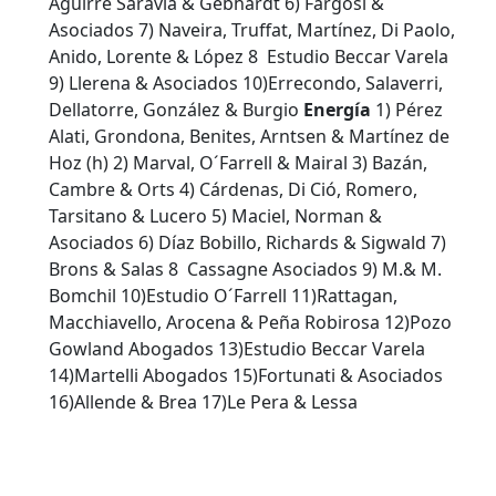
Aguirre Saravia & Gebhardt 6) Fargosi &
Asociados 7) Naveira, Truffat, Martínez, Di Paolo,
Anido, Lorente & López 8 Estudio Beccar Varela
9) Llerena & Asociados 10)Errecondo, Salaverri,
Dellatorre, González & Burgio
Energía
1) Pérez
Alati, Grondona, Benites, Arntsen & Martínez de
Hoz (h) 2) Marval, O´Farrell & Mairal 3) Bazán,
Cambre & Orts 4) Cárdenas, Di Ció, Romero,
Tarsitano & Lucero 5) Maciel, Norman &
Asociados 6) Díaz Bobillo, Richards & Sigwald 7)
Brons & Salas 8 Cassagne Asociados 9) M.& M.
Bomchil 10)Estudio O´Farrell 11)Rattagan,
Macchiavello, Arocena & Peña Robirosa 12)Pozo
Gowland Abogados 13)Estudio Beccar Varela
14)Martelli Abogados 15)Fortunati & Asociados
16)Allende & Brea 17)Le Pera & Lessa