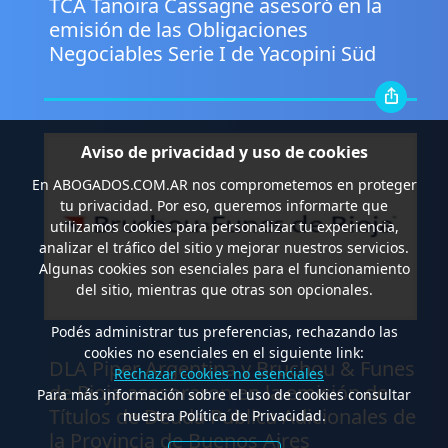
TCA Tanoira Cassagne asesoró en la
emisión de las Obligaciones
Negociables Serie I de Yacopini Süd
Aviso de privacidad y uso de cookies
En
ABOGADOS.COM.AR
nos comprometemos en proteger
tu privacidad. Por eso, queremos informarte que
utilizamos cookies para personalizar tu experiencia,
analizar el tráfico del sitio y mejorar nuestros servicios.
Algunas cookies son esenciales para el funcionamiento
del sitio, mientras que otras son opcionales.
Podés administrar tus preferencias, rechazando las
.
cookies no esenciales en el siguiente link:
DLA Piper Argentina y Bruchou & Funes
Rechazar cookies no esenciales
de Rioja asesoraron en la emisión de
Para más información sobre el uso de cookies consultar
Títulos de Deuda Pública Adicionales de
nuestra Política de Privacidad.
la Provincia de Buenos Aires