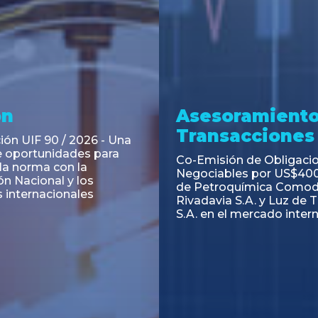
ramiento y
Asesoramiento
acciones
Transacciones
 Obligaciones
PAGBAM asesoró a Volsm
s Clase E de Central
autorización para la tok
. por un Valor Nominal
de los Certificados de Pa
897.303
del Fideicomiso Financie
Inmobiliario "Espacio Añ