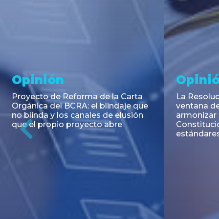
Noticia
Aseso
Trans
RESOLUCIÓN 271/2026 de la
SECRETARIA DE COORDINACIÓN
Emisión de
DE PRODUCCIÓN: Actualización y
Negociable
unificación de las advertencias
Puerto S.A
obligatorias en la publicidad de
Previous
de U$S 98.
juegos y apuestas en...