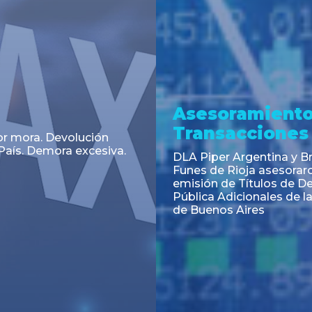
a
Noticia
 el Código Alimentario
CNV: Criterio Interpretat
simplifican trámites
colocaciones primarias
ortación de aditivos,
es e ingredientes
os y unifican autoridad