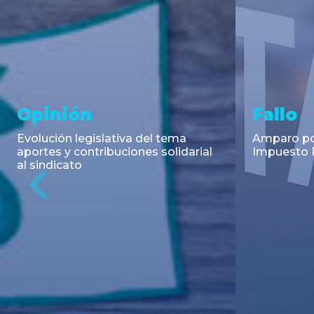
Asesoramiento y
Notici
Transacciones
Cambios en
Argentino: 
Co-Emisión de Obligaciones
para la imp
Negociables por US$400.000.000
coadyuvant
de Petroquímica Comodoro
alimentari
Previous
Rivadavia S.A. y Luz de Tres Picos
de fiscali...
S.A. en el mercado internacional