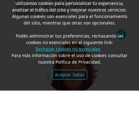
utilizamos cookies para personalizar tu experiencia,
servicios de pagos electrónicos y
analizar el tráfico del sitio y mejorar nuestros servicios.
billeteras virtuales
Algunas cookies son esenciales para el funcionamiento
del sitio, mientras que otras son opcionales.
Podés administrar tus preferencias, rechazando las
cookies no esenciales en el siguiente link:
Rechazar cookies no esenciales
Para más información sobre el uso de cookies consultar
nuestra Política de Privacidad.
Aceptar Todas
Liliana Segade
LILIANA SEGADE
Claxson Interactive Group