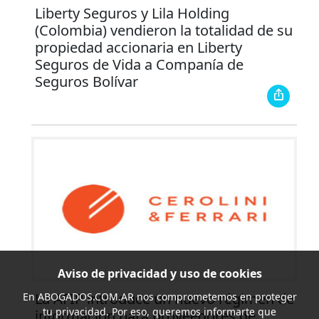
Liberty Seguros y Lila Holding
(Colombia) vendieron la totalidad de su
propiedad accionaria en Liberty
Seguros de Vida a Companía de
Seguros Bolívar
Aviso de privacidad y uso de cookies
La AFIP introduce un nuevo régimen de
En
ABOGADOS.COM.AR
nos comprometemos en proteger
tu privacidad. Por eso, queremos informarte que
información para proveedores de