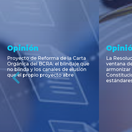
Noticia
Aseso
Trans
RESOLUCIÓN 271/2026 de la
SECRETARIA DE COORDINACIÓN
Emisión de
DE PRODUCCIÓN: Actualización y
Negociable
unificación de las advertencias
Puerto S.A
obligatorias en la publicidad de
Previous
de U$S 98.
juegos y apuestas en...