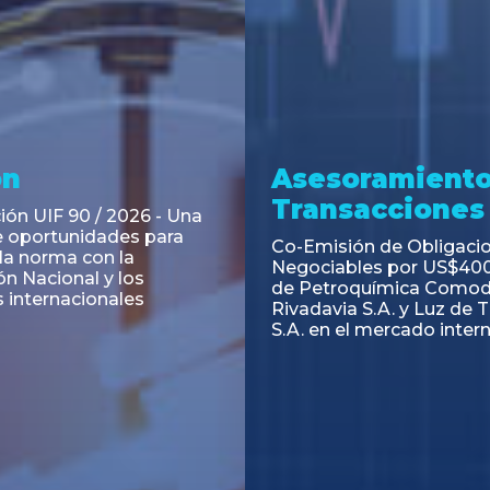
ramiento y
Asesoramiento
acciones
Transacciones
 Obligaciones
PAGBAM asesoró a Volsm
s Clase E de Central
autorización para la tok
. por un Valor Nominal
de los Certificados de Pa
897.303
del Fideicomiso Financie
Inmobiliario "Espacio Añ