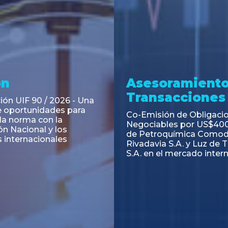
ramiento y
Asesoramiento
acciones
Transacciones
 Obligaciones
PAGBAM asesoró a Volsm
s Clase E de Central
autorización para la tok
. por un Valor Nominal
de los Certificados de Pa
897.303
del Fideicomiso Financie
Inmobiliario "Espacio Añ