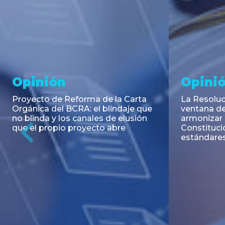
Noticia
Aseso
Trans
RESOLUCIÓN 271/2026 de la
SECRETARIA DE COORDINACIÓN
Emisión de
DE PRODUCCIÓN: Actualización y
Negociable
unificación de las advertencias
Puerto S.A
obligatorias en la publicidad de
Previous
de U$S 98.
juegos y apuestas en...