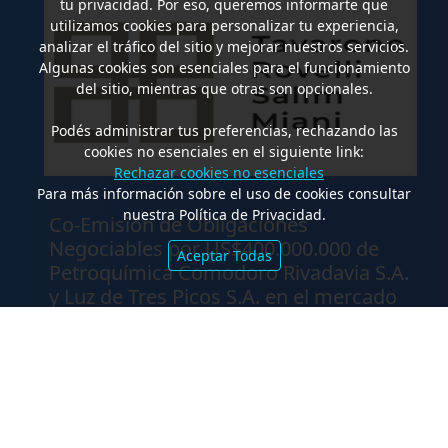
tu privacidad. Por eso, queremos informarte que
utilizamos cookies para personalizar tu experiencia,
analizar el tráfico del sitio y mejorar nuestros servicios.
Algunas cookies son esenciales para el funcionamiento
del sitio, mientras que otras son opcionales.
Podés administrar tus preferencias, rechazando las
cookies no esenciales en el siguiente link:
Rechazar cookies no esenciales
Para más información sobre el uso de cookies consultar
.
nuestra Política de Privacidad.
Co-Emisión de Obligaciones
Negociables por US$400.000.000 de
Aceptar Todas
Petroquímica Comodoro Rivadavia S.A.
y Luz de Tres Picos S.A. en el mercado
internacional