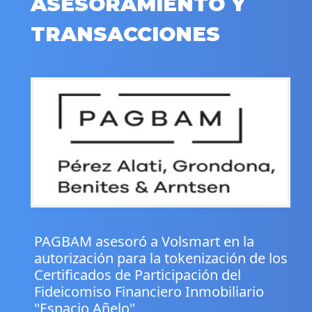
ASESORAMIENTO Y
TRANSACCIONES
.
PAGBAM asesoró a Volsmart en la
autorización para la tokenización de los
Certificados de Participación del
Fideicomiso Financiero Inmobiliario
"Espacio Añelo"