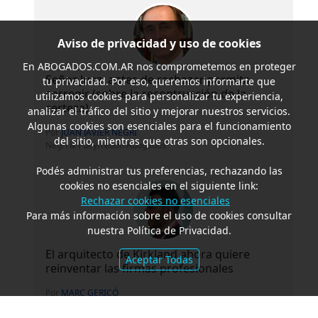
Aviso de privacidad y uso de cookies
En
ABOGADOS.COM.AR
nos comprometemos en proteger
Señor Juez, antes de rechazar permita
tu privacidad. Por eso, queremos informarte que
corregir (sobre la recontrucción de la
utilizamos cookies para personalizar tu experiencia,
certeza)
analizar el tráfico del sitio y mejorar nuestros servicios.
Algunas cookies son esenciales para el funcionamiento
Por
JUAN JAVIER NEGRI
del sitio, mientras que otras son opcionales.
Negri & Pueyrredón Abogados
Podés administrar tus preferencias, rechazando las
cookies no esenciales en el siguiente link:
Rechazar cookies no esenciales
Para más información sobre el uso de cookies consultar
nuestra Política de Privacidad.
El arquitecto de Kirkland ahora quiere
Aceptar Todas
reinventar las firmas profesionales
Por
MARC GERICÓ
Gericó Associates