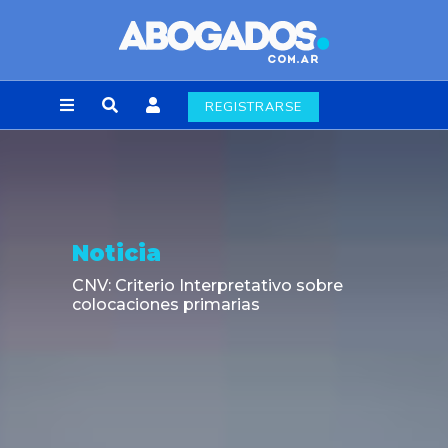
REGISTRARSE
Opinión
38.477 escritos en tres días: El caso
chileno que expuso el atraso del sistema
judicial frente a la automatización