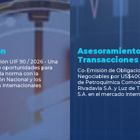
ramiento y
Asesoramiento
acciones
Transacciones
 Obligaciones
PAGBAM asesoró a Volsm
s Clase E de Central
autorización para la tok
. por un Valor Nominal
de los Certificados de Pa
897.303
del Fideicomiso Financie
Inmobiliario "Espacio Añ