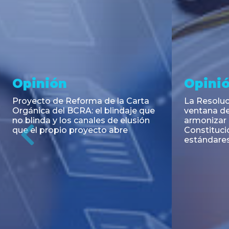
Noticia
Aseso
Trans
RESOLUCIÓN 271/2026 de la
SECRETARIA DE COORDINACIÓN
Emisión de
DE PRODUCCIÓN: Actualización y
Negociable
unificación de las advertencias
Puerto S.A
obligatorias en la publicidad de
Previous
de U$S 98.
juegos y apuestas en...