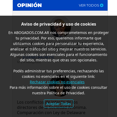
OPINIÓN
VER TODOS
Aviso de privacidad y uso de cookies
En
ABOGADOS.COM.AR
nos comprometemos en proteger
tu privacidad. Por eso, queremos informarte que
Evolución legislativa del tema aportes y
utilizamos cookies para personalizar tu experiencia,
contribuciones solidarial al sindicato
analizar el tráfico del sitio y mejorar nuestros servicios.
Algunas cookies son esenciales para el funcionamiento
Por
EUGENIO MAURETTE
del sitio, mientras que otras son opcionales.
M | A Abogados
Podés administrar tus preferencias, rechazando las
cookies no esenciales en el siguiente link:
Rechazar cookies no esenciales
Para más información sobre el uso de cookies consultar
nuestra Política de Privacidad.
Los conflictos de interés de los
Aceptar Todas
directores de la Sociedad Anónima.
Comparación con Ley de Delaware