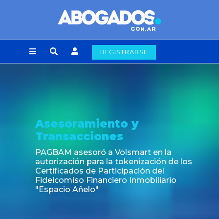
REGISTRARSE
nto y
Noticia
es
Fin de la obligació
laborales en la Ci
 Volsmart en la
la tokenización de los
ticipación del
iero Inmobiliario