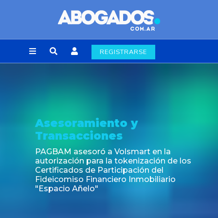
REGISTRARSE
Noticia
Fin de la obligación de rúbr
laborales en la Ciudad de 
rt en la
ización de los
ión del
obiliario