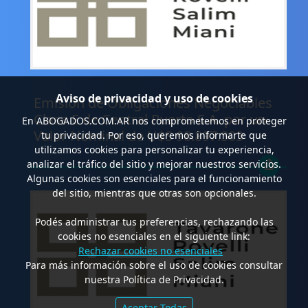
.
Aviso de privacidad y uso de cookies
Emisión de Obligaciones Negociables
Clase E de Central Puerto S.A. por un
En
ABOGADOS.COM.AR
nos comprometemos en proteger
Valor Nominal de U$S 98.897.303
tu privacidad. Por eso, queremos informarte que
utilizamos cookies para personalizar tu experiencia,
analizar el tráfico del sitio y mejorar nuestros servicios.
Algunas cookies son esenciales para el funcionamiento
del sitio, mientras que otras son opcionales.
Podés administrar tus preferencias, rechazando las
cookies no esenciales en el siguiente link:
Rechazar cookies no esenciales
Para más información sobre el uso de cookies consultar
nuestra Política de Privacidad.
Aceptar Todas