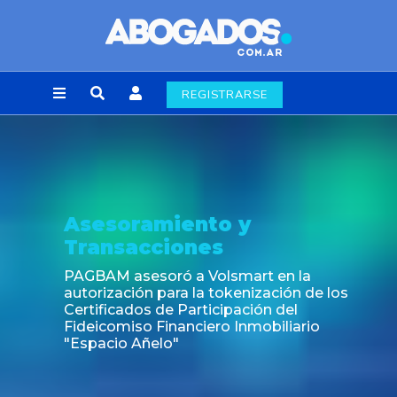
REGISTRARSE
oramiento y
Notic
sacciones
Fin de la
laborale
asesoró a Volsmart en la
ción para la tokenización de los
ados de Participación del
iso Financiero Inmobiliario
o Añelo"