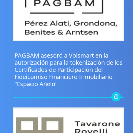
.
PAGBAM asesoró a Volsmart en la
autorización para la tokenización de los
Certificados de Participación del
Fideicomiso Financiero Inmobiliario
"Espacio Añelo"