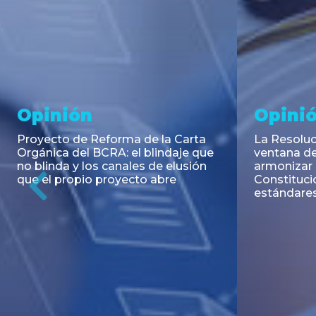
Noticia
Aseso
Trans
RESOLUCIÓN 271/2026 de la
SECRETARIA DE COORDINACIÓN
Emisión de
DE PRODUCCIÓN: Actualización y
Negociable
unificación de las advertencias
Puerto S.A
obligatorias en la publicidad de
Previous
de U$S 98.
juegos y apuestas en...