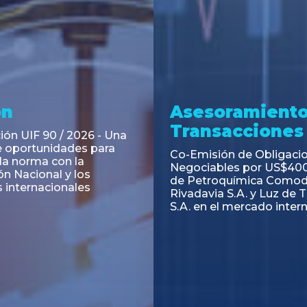
ramiento y
Asesoramiento
acciones
Transacciones
 Obligaciones
PAGBAM asesoró a Volsm
s Clase E de Central
autorización para la tok
. por un Valor Nominal
de los Certificados de Pa
897.303
del Fideicomiso Financie
Inmobiliario "Espacio Añ