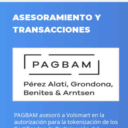
ASESORAMIENTO Y
TRANSACCIONES
.
PAGBAM asesoró a Volsmart en la
autorización para la tokenización de los