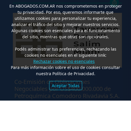
En
ABOGADOS.COM.AR
nos comprometemos en proteger
tu privacidad. Por eso, queremos informarte que
utilizamos cookies para personalizar tu experiencia,
analizar el tráfico del sitio y mejorar nuestros servicios.
Algunas cookies son esenciales para el funcionamiento
del sitio, mientras que otras son opcionales.
Podés administrar tus preferencias, rechazando las
cookies no esenciales en el siguiente link:
Rechazar cookies no esenciales
Para más información sobre el uso de cookies consultar
nuestra Política de Privacidad.
.
Co-Emisión de Obligaciones
Aceptar Todas
Negociables por US$400.000.000 de
Petroquímica Comodoro Rivadavia S.A.
y Luz de Tres Picos S.A. en el mercado
internacional