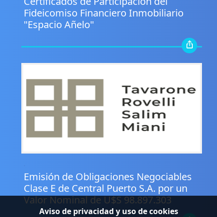
Certificados de Participación del
Fideicomiso Financiero Inmobiliario
"Espacio Añelo"
.
Emisión de Obligaciones Negociables
Clase E de Central Puerto S.A. por un
Valor Nominal de U$S 98.897.303
Aviso de privacidad y uso de cookies