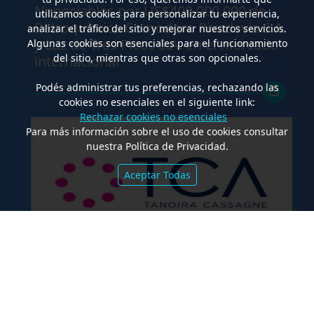
Negociables por US$400.000.000 de
utilizamos cookies para personalizar tu experiencia,
Petroquímica Comodoro Rivadavia S.A.
analizar el tráfico del sitio y mejorar nuestros servicios.
y Luz de Tres Picos S.A. en el mercado
Algunas cookies son esenciales para el funcionamiento
del sitio, mientras que otras son opcionales.
internacional
Podés administrar tus preferencias, rechazando las
cookies no esenciales en el siguiente link:
Rechazar cookies no esenciales
Para más información sobre el uso de cookies consultar
nuestra Política de Privacidad.
Aceptar Todas
.
TCA Tanoira Cassagne asesoró en la
emisión de las Obligaciones