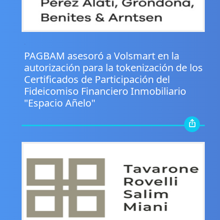
.
PAGBAM asesoró a Volsmart en la
autorización para la tokenización de los
Certificados de Participación del
Fideicomiso Financiero Inmobiliario
"Espacio Añelo"