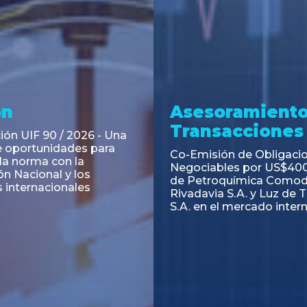
ramiento y
Asesoramiento
acciones
Transacciones
 Obligaciones
PAGBAM asesoró a Volsm
s Clase E de Central
autorización para la tok
. por un Valor Nominal
de los Certificados de Pa
897.303
del Fideicomiso Financie
Inmobiliario "Espacio Añ