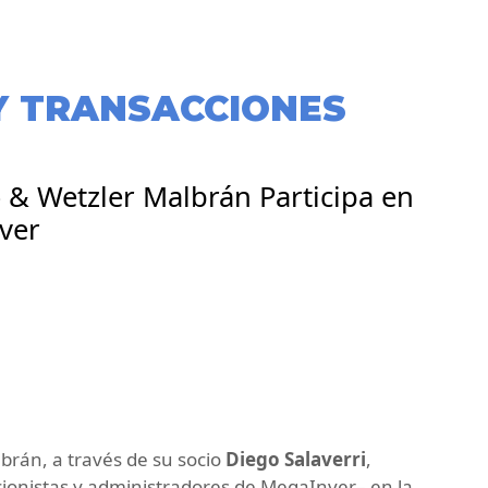
Y TRANSACCIONES
o & Wetzler Malbrán Participa en
ver
lbrán, a través de su socio
Diego Salaverri
,
cionistas y administradores de MegaInver– en la