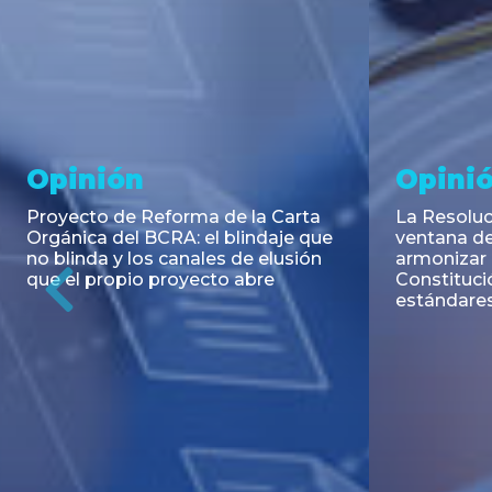
Noticia
Aseso
Trans
RESOLUCIÓN 271/2026 de la
SECRETARIA DE COORDINACIÓN
Emisión de
DE PRODUCCIÓN: Actualización y
Negociable
unificación de las advertencias
Puerto S.A
obligatorias en la publicidad de
Previous
de U$S 98.
juegos y apuestas en...