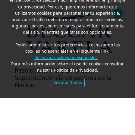
En
ABOGADOS.COM.AR
nos comprometemos en proteger
tu privacidad. Por eso, queremos informarte que
utilizamos cookies para personalizar tu experiencia,
analizar el tráfico del sitio y mejorar nuestros servicios.
Algunas cookies son esenciales para el funcionamiento
del sitio, mientras que otras son opcionales.
Podés administrar tus preferencias, rechazando las
cookies no esenciales en el siguiente link:
Rechazar cookies no esenciales
Para más información sobre el uso de cookies consultar
Resolución N°475-2019 de la
nuestra Política de Privacidad.
Superintendencia de Seguros de la
Aceptar Todas
Nación