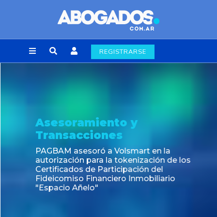
REGISTRARSE
Asesoramiento y
Transacciones
PAGBAM asesoró a Volsmart en la
autorización para la tokenización de los
Certificados de Participación del
Fideicomiso Financiero Inmobiliario
"Espacio Añelo"