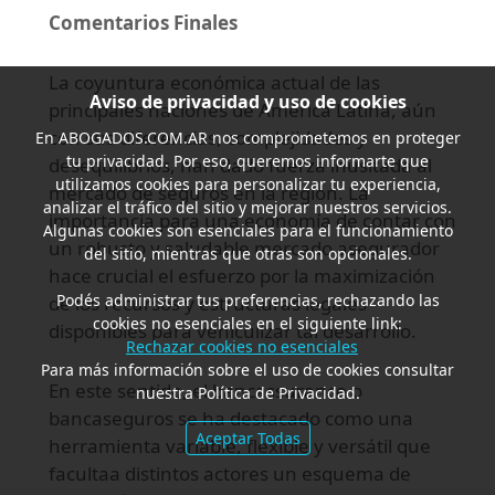
Comentarios Finales
La coyuntura económica actual de las
Aviso de privacidad y uso de cookies
principales naciones de América Latina, aún
con sus diferencias, complejidades y
En
ABOGADOS.COM.AR
nos comprometemos en proteger
tu privacidad. Por eso, queremos informarte que
desequilibrios, han dado fuerza inusitada al
utilizamos cookies para personalizar tu experiencia,
mercado de seguros en la región. La
analizar el tráfico del sitio y mejorar nuestros servicios.
importancia para una economía de contar con
Algunas cookies son esenciales para el funcionamiento
un robusto y saludable mercado asegurador
del sitio, mientras que otras son opcionales.
hace crucial el esfuerzo por la maximización
Podés administrar tus preferencias, rechazando las
de los recursos y estructuras legales
cookies no esenciales en el siguiente link:
disponibles para vehiculizar tal desarrollo.
Rechazar cookies no esenciales
Para más información sobre el uso de cookies consultar
En este sentido, el bancassurance o
nuestra Política de Privacidad.
bancaseguros se ha destacado como una
Aceptar Todas
herramienta variable, flexible y versátil que
facultaa distintos actores un esquema de