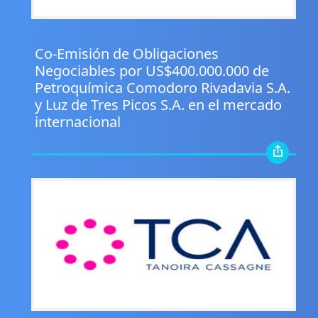
.
Co-Emisión de Obligaciones
Negociables por US$400.000.000 de
Petroquímica Comodoro Rivadavia S.A.
y Luz de Tres Picos S.A. en el mercado
internacional