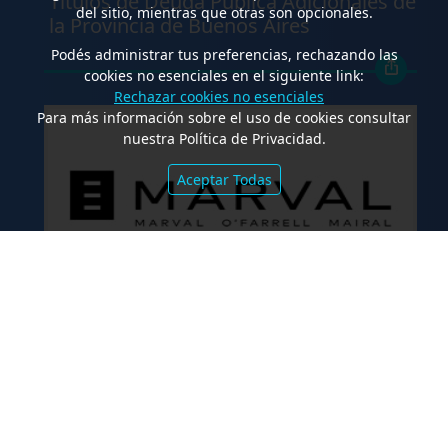
Títulos de Deuda Pública Adicionales de
del sitio, mientras que otras son opcionales.
la Provincia de Buenos Aires
Podés administrar tus preferencias, rechazando las
cookies no esenciales en el siguiente link:
Rechazar cookies no esenciales
Para más información sobre el uso de cookies consultar
nuestra Política de Privacidad.
Aceptar Todas
.
Marval O’Farrell Mairal asesoró en la
emisión de valores fiduciarios
“Waynimóvil XIV”