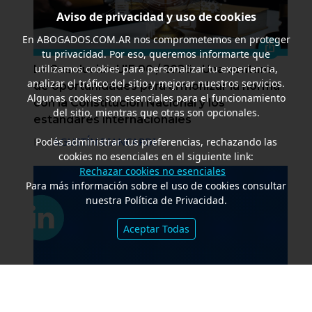
Aviso de privacidad y uso de cookies
En
ABOGADOS.COM.AR
nos comprometemos en proteger
tu privacidad. Por eso, queremos informarte que
utilizamos cookies para personalizar tu experiencia,
La Resolución UIF 90 / 2026 - Una ventana
analizar el tráfico del sitio y mejorar nuestros servicios.
de oportunidades para armonizar la norma
Algunas cookies son esenciales para el funcionamiento
con la Constitución Nacional y los
del sitio, mientras que otras son opcionales.
estándares internacionales
Por
AGUSTÍN BIANCARDI
Podés administrar tus preferencias, rechazando las
cookies no esenciales en el siguiente link:
Rechazar cookies no esenciales
Para más información sobre el uso de cookies consultar
nuestra Política de Privacidad.
Aceptar Todas