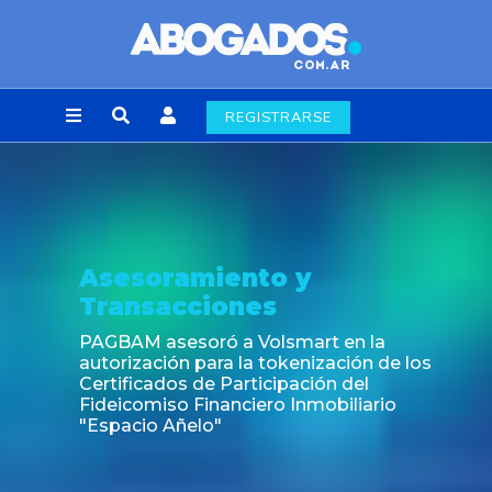
REGISTRARSE
sesoramiento y
N
ransacciones
Fi
l
AGBAM asesoró a Volsmart en la
utorización para la tokenización de los
ertificados de Participación del
ideicomiso Financiero Inmobiliario
Espacio Añelo"