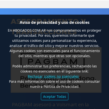
ASESORAMIENTO Y
Aviso de privacidad y uso de cookies
TRANSACCIONES
En
ABOGADOS.COM.AR
nos comprometemos en proteger
tu privacidad. Por eso, queremos informarte que
utilizamos cookies para personalizar tu experiencia,
analizar el tráfico del sitio y mejorar nuestros servicios.
Algunas cookies son esenciales para el funcionamiento
del sitio, mientras que otras son opcionales.
Podés administrar tus preferencias, rechazando las
cookies no esenciales en el siguiente link:
Rechazar cookies no esenciales
Para más información sobre el uso de cookies consultar
nuestra Política de Privacidad.
Aceptar Todas
.
PAGBAM asesoró a Volsmart en la