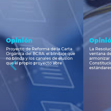
Noticia
Aseso
Trans
RESOLUCIÓN 271/2026 de la
SECRETARIA DE COORDINACIÓN
Emisión de
DE PRODUCCIÓN: Actualización y
Negociable
unificación de las advertencias
Puerto S.A
obligatorias en la publicidad de
Previous
de U$S 98.
juegos y apuestas en...