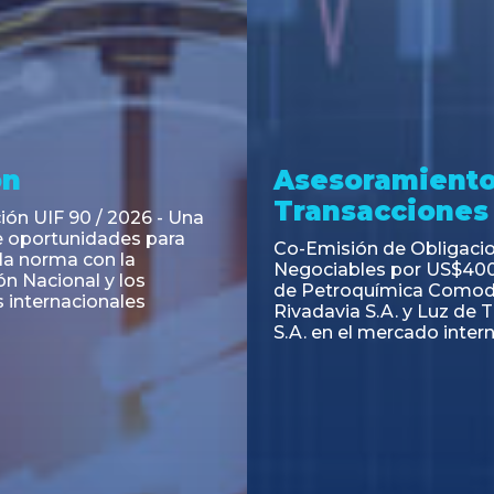
ramiento y
Asesoramiento
acciones
Transacciones
 Obligaciones
PAGBAM asesoró a Volsm
s Clase E de Central
autorización para la tok
. por un Valor Nominal
de los Certificados de Pa
897.303
del Fideicomiso Financie
Inmobiliario "Espacio Añ