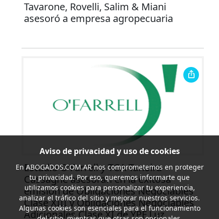
Tavarone, Rovelli, Salim & Miani
asesoró a empresa agropecuaria
Aviso de privacidad y uso de cookies
Estudio O’Farrell y TCA Tanoira
En
ABOGADOS.COM.AR
nos comprometemos en proteger
Cassagne asesoran en la exitosa
tu privacidad. Por eso, queremos informarte que
utilizamos cookies para personalizar tu experiencia,
emisión de Obligaciones Negociables
analizar el tráfico del sitio y mejorar nuestros servicios.
Clase XIII y Obligaciones Negociables
Algunas cookies son esenciales para el funcionamiento
Adicionales Clase XI de YPF Luz
del sitio, mientras que otras son opcionales.