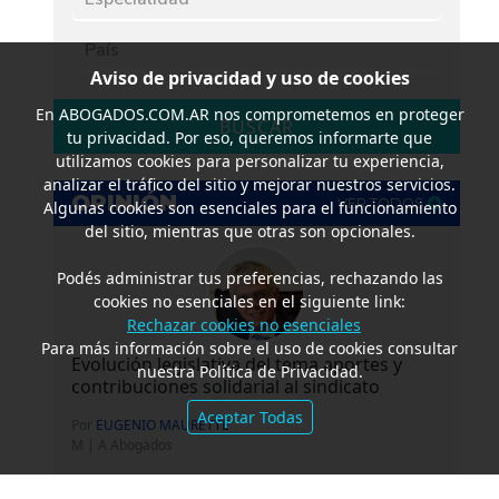
Aviso de privacidad y uso de cookies
En
ABOGADOS.COM.AR
nos comprometemos en proteger
BUSCAR
tu privacidad. Por eso, queremos informarte que
utilizamos cookies para personalizar tu experiencia,
analizar el tráfico del sitio y mejorar nuestros servicios.
OPINIÓN
VER TODOS
Algunas cookies son esenciales para el funcionamiento
del sitio, mientras que otras son opcionales.
Podés administrar tus preferencias, rechazando las
cookies no esenciales en el siguiente link:
Rechazar cookies no esenciales
Para más información sobre el uso de cookies consultar
Evolución legislativa del tema aportes y
nuestra Política de Privacidad.
contribuciones solidarial al sindicato
Aceptar Todas
Por
EUGENIO MAURETTE
M | A Abogados