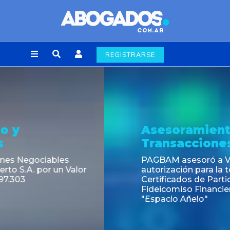
REGISTRARSE
Asesoramiento y
Transacciones
PAGBAM asesoró a Volsmart en la
autorización para la tokenización de los
Certificados de Participación del
Fideicomiso Financiero Inmobiliario
"Espacio Añelo"