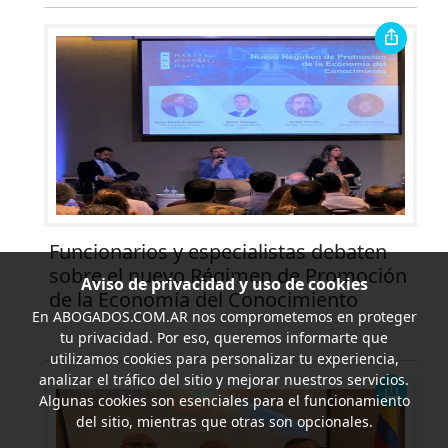
Funcionarios y especialistas debaten
sobre el nuevo Régimen de Promoción
Aviso de privacidad y uso de cookies
de la Economía del Conocimiento
En
ABOGADOS.COM.AR
nos comprometemos en proteger
tu privacidad. Por eso, queremos informarte que
utilizamos cookies para personalizar tu experiencia,
analizar el tráfico del sitio y mejorar nuestros servicios.
Algunas cookies son esenciales para el funcionamiento
del sitio, mientras que otras son opcionales.