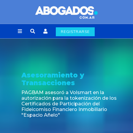
REGISTRARSE
esoramiento y
No
ansacciones
Fin 
lab
BAM asesoró a Volsmart en la
rización para la tokenización de los
ificados de Participación del
eicomiso Financiero Inmobiliario
pacio Añelo"