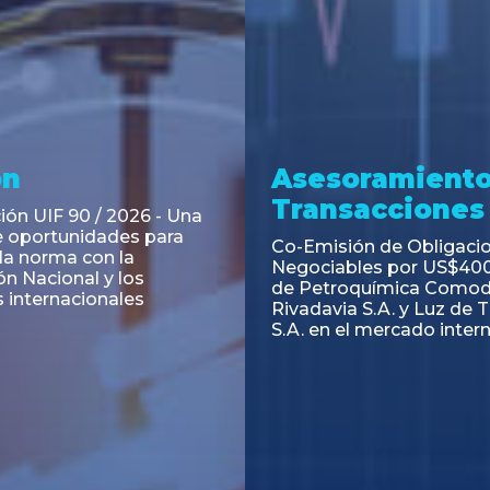
ramiento y
Asesoramiento
acciones
Transacciones
 Obligaciones
PAGBAM asesoró a Volsm
s Clase E de Central
autorización para la tok
. por un Valor Nominal
de los Certificados de Pa
897.303
del Fideicomiso Financie
Inmobiliario "Espacio Añ