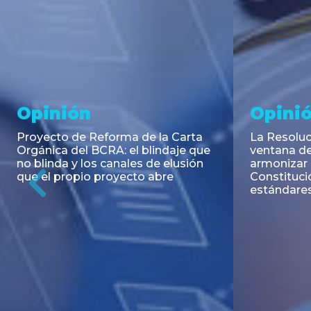
Noticia
Aseso
Trans
RESOLUCIÓN 271/2026 de la
SECRETARIA DE COORDINACIÓN
Emisión de
DE PRODUCCIÓN: Actualización y
Negociable
unificación de las advertencias
Puerto S.A
obligatorias en la publicidad de
Previous
de U$S 98.
juegos y apuestas en...