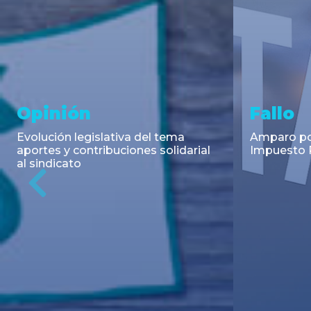
Asesoramiento y
Notici
Transacciones
Cambios en
Argentino: 
Co-Emisión de Obligaciones
para la imp
Negociables por US$400.000.000
coadyuvant
de Petroquímica Comodoro
alimentari
Previous
Rivadavia S.A. y Luz de Tres Picos
de fiscali...
S.A. en el mercado internacional