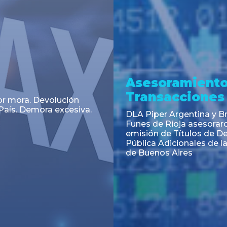
a
Noticia
 el Código Alimentario
CNV: Criterio Interpretat
simplifican trámites
colocaciones primarias
ortación de aditivos,
es e ingredientes
os y unifican autoridad